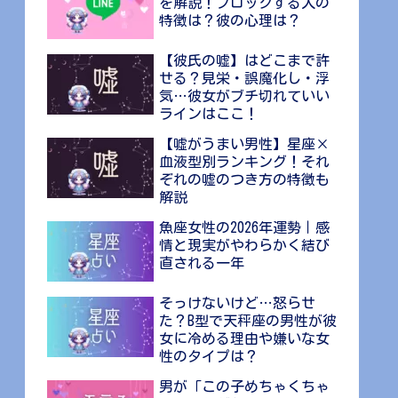
を解説！ブロックする人の
特徴は？彼の心理は？
【彼氏の嘘】はどこまで許
せる？見栄・誤魔化し・浮
気…彼女がブチ切れていい
ラインはここ！
【嘘がうまい男性】星座×
血液型別ランキング！それ
ぞれの嘘のつき方の特徴も
解説
魚座女性の2026年運勢｜感
情と現実がやわらかく結び
直される一年
そっけないけど…怒らせ
た？B型で天秤座の男性が彼
女に冷める理由や嫌いな女
性のタイプは？
男が「この子めちゃくちゃ