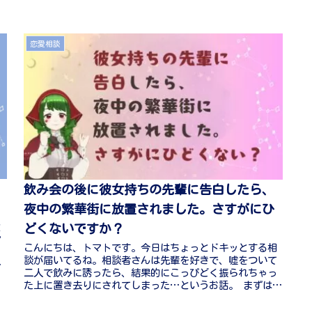
恋愛相談
飲み会の後に彼女持ちの先輩に告白したら、
夜中の繁華街に放置されました。さすがにひ
どくないですか？
と
ア
こんにちは、トマトです。今日はちょっとドキッとする相
、
談が届いてるね。相談者さんは先輩を好きで、嘘をついて
や
二人で飲みに誘ったら、結果的にこっぴどく振られちゃっ
た上に置き去りにされてしまった…というお話。 まずは相
談者さん、本当にお疲れさま。体...