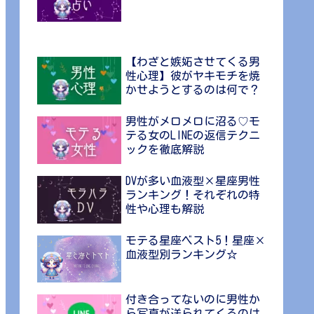
【わざと嫉妬させてくる男
性心理】彼がヤキモチを焼
かせようとするのは何で？
男性がメロメロに沼る♡モ
テる女のLINEの返信テクニ
ックを徹底解説
DVが多い血液型×星座男性
ランキング！それぞれの特
性や心理も解説
モテる星座ベスト5！星座×
血液型別ランキング☆
付き合ってないのに男性か
ら写真が送られてくるのは