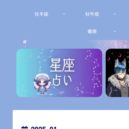
牡羊座
牡牛座
蠍座