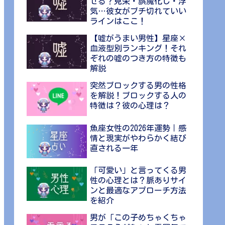
せる？見栄・誤魔化し・浮
気…彼女がブチ切れていい
ラインはここ！
【嘘がうまい男性】星座×
血液型別ランキング！それ
ぞれの嘘のつき方の特徴も
解説
突然ブロックする男の性格
を解説！ブロックする人の
特徴は？彼の心理は？
魚座女性の2026年運勢｜感
情と現実がやわらかく結び
直される一年
「可愛い」と言ってくる男
性の心理とは？脈ありサイ
ンと最適なアプローチ方法
を紹介
男が「この子めちゃくちゃ