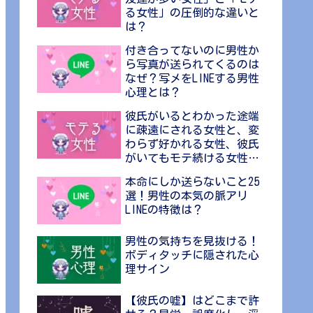
る女性」の圧倒的な違いと
は？
付き合ってないのに男性か
ら写真が送られてくるのは
なぜ？写メをLINEする男性
心理とは？
彼氏がいるとわかった途端
に疎遠にされる女性と、変
わらず好かれる女性、彼氏
がいてもモテ続ける女性の
差
本命にしか送らないこと25
選！男性の本気の脈アリ
LINEの特徴は？
男性の気持ちを見抜ける！
ボディタッチに隠された心
理サイン
【彼氏の嘘】はどこまで許