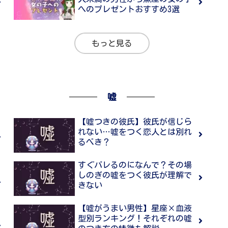
へのプレゼントおすすめ3選
もっと見る
嘘
【嘘つきの彼氏】彼氏が信じら
れない…嘘をつく恋人とは別れ
るべき？
すぐバレるのになんで？その場
しのぎの嘘をつく彼氏が理解で
きない
【嘘がうまい男性】星座×血液
型別ランキング！それぞれの嘘