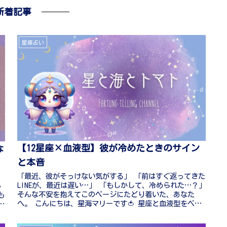
新着記事
星座占い
【12星座×血液型】彼が冷めたときのサイン
な
と本音
「最近、彼がそっけない気がする」 「前はすぐ返ってきた
い
LINEが、最近は遅い…」 「もしかして、冷められた…？」
ん
そんな不安を抱えてこのページにたどり着いた、あなた
も
へ。 こんにちは、星海マリーです🍅 星座と血液型をベー
ま
スに、たくさんの恋愛相...