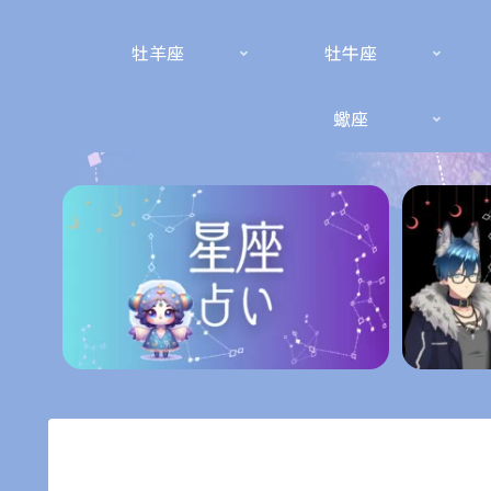
牡羊座
牡牛座
蠍座