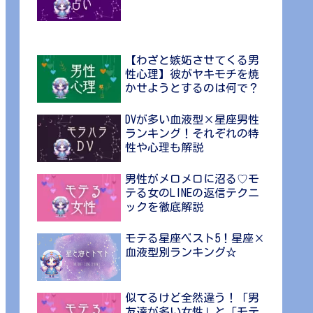
【わざと嫉妬させてくる男
性心理】彼がヤキモチを焼
かせようとするのは何で？
DVが多い血液型×星座男性
ランキング！それぞれの特
性や心理も解説
男性がメロメロに沼る♡モ
テる女のLINEの返信テクニ
ックを徹底解説
モテる星座ベスト5！星座×
血液型別ランキング☆
似てるけど全然違う！「男
友達が多い女性」と「モテ