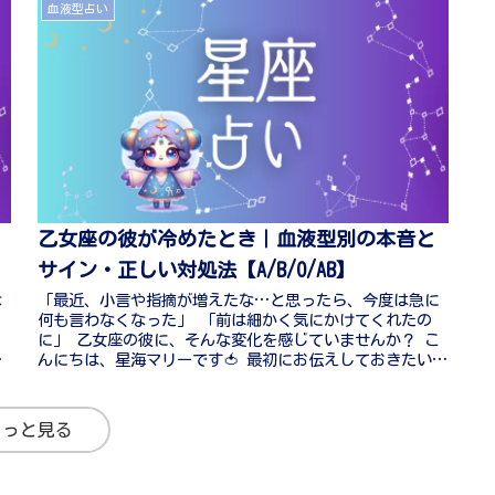
血液型占い
乙女座の彼が冷めたとき｜血液型別の本音と
サイン・正しい対処法【A/B/O/AB】
な
「最近、小言や指摘が増えたな…と思ったら、今度は急に
何も言わなくなった」 「前は細かく気にかけてくれたの
に」 乙女座の彼に、そんな変化を感じていませんか？ こ
お
んにちは、星海マリーです🍅 最初にお伝えしておきたいこ
とがあります。乙女座は、12...
もっと見る