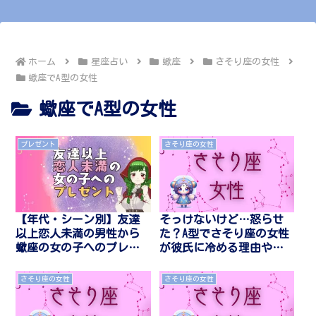
ホーム
星座占い
蠍座
さそり座の女性
蠍座でA型の女性
蠍座でA型の女性
プレゼント
さそり座の女性
【年代・シーン別】友達
そっけないけど…怒らせ
以上恋人未満の男性から
た？A型でさそり座の女性
蠍座の女の子へのプレゼ
が彼氏に冷める理由や嫌
ントおすすめ3選
いな男性のタイプは？
さそり座の女性
さそり座の女性