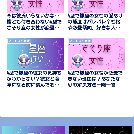
今は彼氏いらないかな…
A型で蠍座の女性の脈あり
誰とも付き合わないA型で
の態度はバレバレ？性格
さそり座の女性が恋愛し
や恋愛傾向、好きな人の
ない理由や事情は？
タイプや喜ぶプレゼント
は？
さそり座の女性
さそり座の女性
A型で蠍座の彼女の気持ち
A型で蠍座の女性が恋愛で
がわからない？彼女と喧
きない理由は？あなたな
嘩になる前に読んでおき
りの解決方法一問一答
たい心理マニュアル