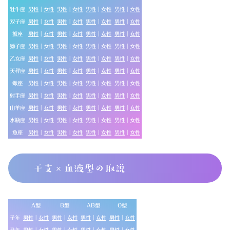
牡牛座
男性
｜
女性
男性
｜
女性
男性
｜
女性
男性
｜
女性
双子座
男性
｜
女性
男性
｜
女性
男性
｜
女性
男性
｜
女性
蟹座
男性
｜
女性
男性
｜
女性
男性
｜
女性
男性
｜
女性
獅子座
男性
｜
女性
男性
｜
女性
男性
｜
女性
男性
｜
女性
乙女座
男性
｜
女性
男性
｜
女性
男性
｜
女性
男性
｜
女性
天秤座
男性
｜
女性
男性
｜
女性
男性
｜
女性
男性
｜
女性
蠍座
男性
｜
女性
男性
｜
女性
男性
｜
女性
男性
｜
女性
射手座
男性
｜
女性
男性
｜
女性
男性
｜
女性
男性
｜
女性
山羊座
男性
｜
女性
男性
｜
女性
男性
｜
女性
男性
｜
女性
水瓶座
男性
｜
女性
男性
｜
女性
男性
｜
女性
男性
｜
女性
魚座
男性
｜
女性
男性
｜
女性
男性
｜
女性
男性
｜
女性
干支×血液型の取説
A型
B型
AB型
O型
子年
男性
｜
女性
男性
｜
女性
男性
｜
女性
男性
｜
女性