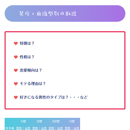
星座×血液型別の取説
特徴は？
性格は？
恋愛傾向は？
モテる理由は？
好きになる異性のタイプは？・・・など
A型
B型
AB型
O型
牡羊座
男性
｜
女性
男性
｜
女性
男性
｜
女性
男性
｜
女性