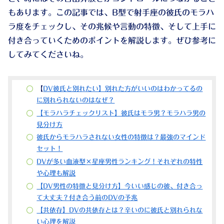
もあります。この記事では、B型で射手座の彼氏のモラハ
ラ度をチェックし、その兆候や言動の特徴、そして上手に
付き合っていくためのポイントを解説します。ぜひ参考に
してみてくださいね。
【
DV彼氏と別れたい】別れた方がいいのはわかってるの
に別れられないのはなぜ？
【モラハラチェックリスト】彼氏はモラ男？モラハラ男の
見分け方
彼氏からモラハラされない女性の特徴は？最強のマインド
セット！
DVが多い血液型×星座男性ランキング！それぞれの特性
や心理も解説
【DV男性の特徴と見分け方】今いい感じの彼、付き合っ
て大丈夫？付き合う前のDVの予兆
【共依存】DVの共依存とは？辛いのに彼氏と別れられな
い心理を解説